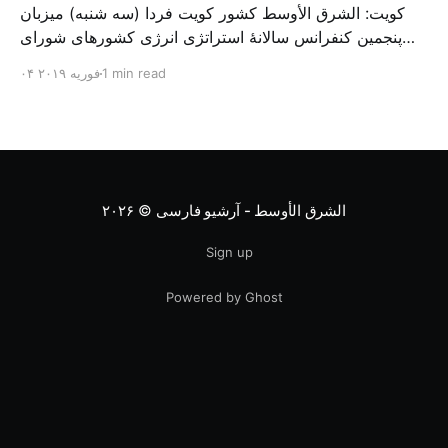
کویت: الشرق الأوسط کشور کویت فردا (سه شنبه) میزبان
پنجمین کنفرانس سالانهٔ استراتژی انرژی کشورهای شورای
همکاری خلیج می‌شود. به گزارش الشرق الاوسط، حدود ۳۰۰
1 min read
۰۴ فوریه ۲۰۱۹
متخصص از شرکت‌های جهانی نفت و گاز در این کنفرانس
شرکت خواهند کرد. سازمان نفت کویت روز گذشته طی
بیانیه‌ای اعلام کرد که میزبان این کنفرانس به سرپرس
الشرق الأوسط - آرشیو فارسی
© ۲۰۲۶
Sign up
Powered by Ghost