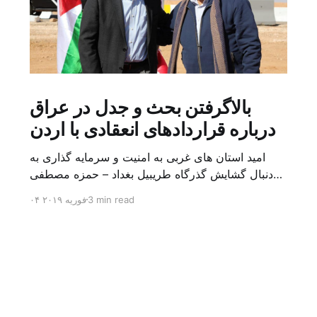
بالاگرفتن بحث و جدل در عراق
درباره قراردادهای انعقادی با اردن
امید استان های غربی به امنیت و سرمایه گذاری به
دنبال گشایش گذرگاه طریبیل بغداد – حمزه مصطفی
یک روز بیشتر از اعلام خبر گشایش گذرگاه مرزی
3 min read
۰۴ فوریه ۲۰۱۹
طریبیل توسط عادل عبد المهدی نخست وزیر عراق و
عمر الرزاز همتای اردنی اش نگذشته بود که ده ها
کامیون روز یکشنبه (۳ فوریه) از اردن از این […]