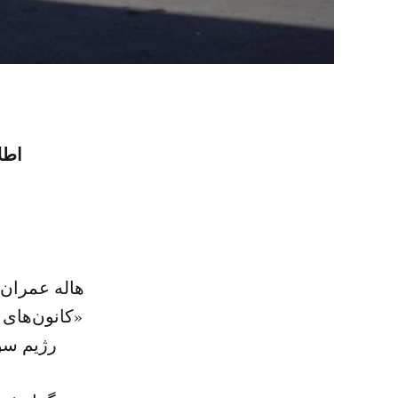
اطل
هاله عمران،
«کانون‌های 
رژیم سور