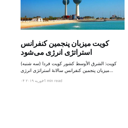
کویت میزبان پنجمین کنفرانس
استراتژی انرژی می‌شود
کویت: الشرق الأوسط کشور کویت فردا (سه شنبه)
میزبان پنجمین کنفرانس سالانهٔ استراتژی انرژی
کشورهای شورای همکاری خلیج می‌شود. به گزارش
1 min read
۰۴ فوریه ۲۰۱۹
الشرق الاوسط، حدود ۳۰۰ متخصص از شرکت‌های
جهانی نفت و گاز در این کنفرانس شرکت خواهند کرد.
سازمان نفت کویت روز گذشته طی بیانیه‌ای اعلام کرد
که میزبان این کنفرانس به سرپرس