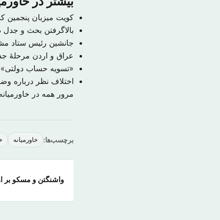
بیشتر در خاورمی
کویت میزبان پنجمین ک
بالاگرفتن بحث و جدل در
جانشین رئیس ستاد م
عراق و اردن مرحلهٔ جدی
«تسویه حساب دولتی» ب
اختلاف نظر درباره و
مرور همه در خاورمیان
برچسب‌ها:
خاورمیانه
خ
واشنگتن و مسکو بر اه