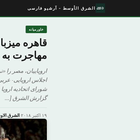
الشرق الأوسط - آرشیو فارسی
خاورمیانه
قاهره میزبا
مهاجرت به ا
اروپاییان، مصر را «ن
اجلاس اروپایی- عرب
شورای اتحادیه اروپا 
گزارش الشرق […
۱۹ اکتبر ۲۰۱۸
·
الشرق الا