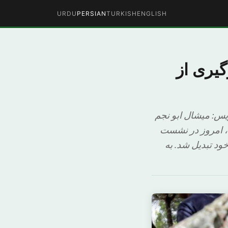
URDU
PERSIAN
TURKISH
ENGLISH
گیری از
ریس: میشال ابو نجم
، امروز در نشست
ود تبدیل شد. به