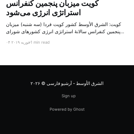
کویت میزبان پنجمین کنفرانس
استراتژی انرژی می‌شود
کویت: الشرق الأوسط کشور کویت فردا (سه شنبه) میزبان
پنجمین کنفرانس سالانهٔ استراتژی انرژی کشورهای شورای
همکاری خلیج می‌شود. به گزارش الشرق الاوسط، حدود ۳۰۰
1 min read
۰۴ فوریه ۲۰۱۹
متخصص از شرکت‌های جهانی نفت و گاز در این کنفرانس
شرکت خواهند کرد. سازمان نفت کویت روز گذشته طی
بیانیه‌ای اعلام کرد که میزبان این کنفرانس به سرپرس
الشرق الأوسط - آرشیو فارسی
© ۲۰۲۶
Sign up
Powered by Ghost