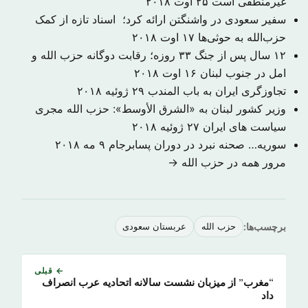
غیرمنطقی است
۲۵ اوت ۲۰۱۸
سفیر سعودی در واشنگتن ارائه کرد؛ اسناد تازه از کمک
حزب‌الله به حوثی‌ها
۱۷ اوت ۲۰۱۸
۱۲ سال پس از جنگ ۳۳ روزه؛ رقابت دوگانه حزب الله و
امل در جنوب لبنان
۱۶ اوت ۲۰۱۸
تجاوزگری ایران به باب المندب
۲۹ ژوئیه ۲۰۱۸
وزیر کشور لبنان به «الشرق الأوسط»: حزب الله مجری
سیاست های ایران
۲۷ ژوئیه ۲۰۱۸
سوریه… صحنه نبرد در دوران پسابرجام
۹ مه ۲۰۱۸
مرور همه در حزب الله →
برچسب‌ها:
حزب الله
عربستان سعودی
← قبلی
“مغرب” از میزبان نشست سالانه اتحادیه عرب انصراف
داد