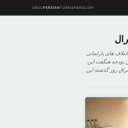
URDU
PERSIAN
TURKISH
ENGLISH
رال
ئتلاف های پارلمانی
 عنوان دومین بودجه هنگفت این
مان عراق روز گذشته این