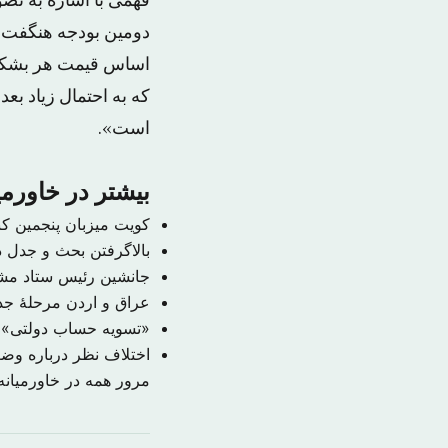
فهمی با اشاره به تص
که به احتمال زیاد بع
است».
بیشتر در خاورمی
کویت میزبان پنجمین ک
بالاگرفتن بحث و جدل در
جانشین رئیس ستاد م
عراق و اردن مرحلهٔ جدی
«تسویه حساب دولتی» ب
اختلاف نظر درباره و
مرور همه در خاورمیان