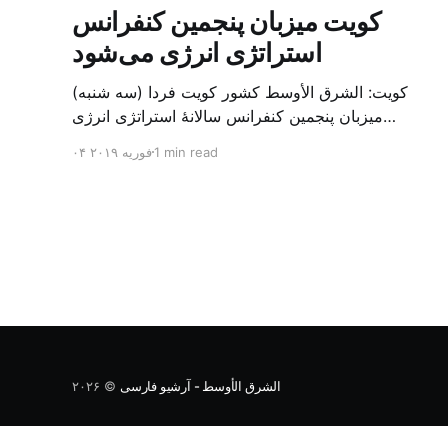
کویت میزبان پنجمین کنفرانس
استراتژی انرژی می‌شود
کویت: الشرق الأوسط کشور کویت فردا (سه شنبه)
میزبان پنجمین کنفرانس سالانهٔ استراتژی انرژی
کشورهای شورای همکاری خلیج می‌شود. به گزارش
1 min read
۰۴ فوریه ۲۰۱۹
الشرق الاوسط، حدود ۳۰۰ متخصص از شرکت‌های
جهانی نفت و گاز در این کنفرانس شرکت خواهند کرد.
سازمان نفت کویت روز گذشته طی بیانیه‌ای اعلام کرد
که میزبان این کنفرانس به سرپرس
الشرق الأوسط - آرشیو فارسی
© ۲۰۲۶