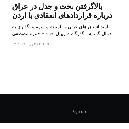
بالاگرفتن بحث و جدل در عراق
درباره قراردادهای انعقادی با اردن
امید استان های غربی به امنیت و سرمایه گذاری به
دنبال گشایش گذرگاه طریبیل بغداد – حمزه مصطفی
یک روز بیشتر از اعلام خبر گشایش گذرگاه مرزی
3 min read
۰۴ فوریه ۲۰۱۹
طریبیل توسط عادل عبد المهدی نخست وزیر عراق و
عمر الرزاز همتای اردنی اش نگذشته بود که ده ها
کامیون روز یکشنبه (۳ فوریه) از اردن از این […]
Sign up