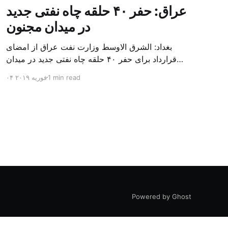
عراق: حفر ۴۰ حلقه چاه نفتی جدید
در میدان مجنون
بغداد: الشرق الاوسط وزارت نفت عراق از امضای
قرارداد برای حفر ۴۰ حلقه چاه نفتی جدید در میدان
بزرگ مجنون در استان بصره (جنوب) خبر داد. باسم
1 min read
۰۴ فوریه ۲۰۱۹
محمد خضیر مدعامل شرکت حفاری عراق روز یکشنبه
در نشست خبری گفت: سقف زمانی برای تولید ۲۴
ماهه است و به ۴۵۰ هزار بشکه از میدان مجنون می
[…]
Powered by Ghost