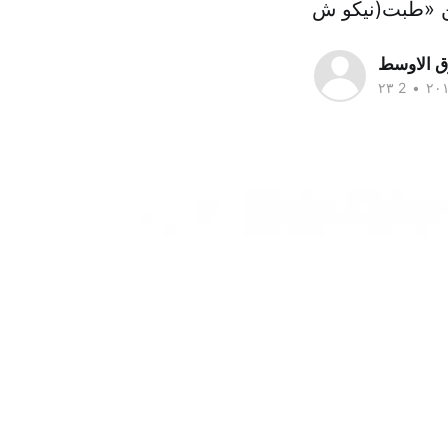
یشن «طبت(نیکو ش
ق الاوسط
•