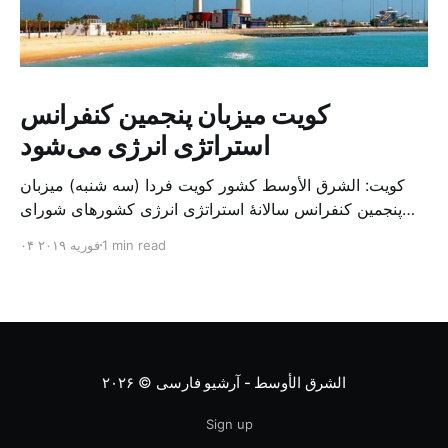
کویت میزبان پنجمین کنفرانس
استراتژی انرژی می‌شود
کویت: الشرق الأوسط کشور کویت فردا (سه شنبه) میزبان
پنجمین کنفرانس سالانهٔ استراتژی انرژی کشورهای شورای
همکاری خلیج می‌شود. به گزارش الشرق الاوسط، حدود ۳۰۰
1 min read
۰۴ فوریه ۲۰۱۹
متخصص از شرکت‌های جهانی نفت و گاز در این کنفرانس
شرکت خواهند کرد. سازمان نفت کویت روز گذشته طی
بیانیه‌ای اعلام کرد که میزبان این کنفرانس به سرپرس
الشرق الأوسط - آرشیو فارسی
© ۲۰۲۶
Sign up