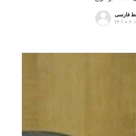
سط فارسی
•