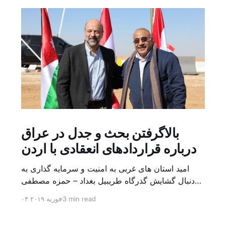
بالاگرفتن بحث و جدل در عراق
درباره قراردادهای انعقادی با اردن
امید استان های غربی به امنیت و سرمایه گذاری به
دنبال گشایش گذرگاه طریبیل بغداد – حمزه مصطفی
یک روز بیشتر از اعلام خبر گشایش گذرگاه مرزی
3 min read
۰۴ فوریه ۲۰۱۹
طریبیل توسط عادل عبد المهدی نخست وزیر عراق و
عمر الرزاز همتای اردنی اش نگذشته بود که ده ها