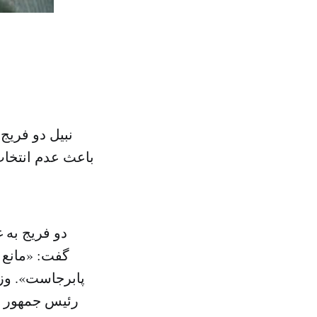
نبیل دو فریج
باعث عدم انتخاب
دو فریج به 
گفت: «مانع
پابرجاست». وزی
رئیس جمهور نم