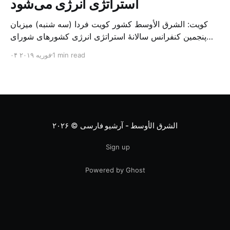
استراتژی انرژی می‌شود
کویت: الشرق الأوسط کشور کویت فردا (سه شنبه) میزبان
پنجمین کنفرانس سالانهٔ استراتژی انرژی کشورهای شورای
همکاری خلیج می‌شود. به گزارش الشرق الاوسط، حدود ۳۰۰
1 min read
۰۴ فوریه ۲۰۱۹
متخصص از شرکت‌های جهانی نفت و گاز در این کنفرانس
شرکت خواهند کرد. سازمان نفت کویت روز گذشته طی
بیانیه‌ای اعلام کرد که میزبان این کنفرانس به سرپرس
الشرق الأوسط - آرشیو فارسی
© ۲۰۲۶
Sign up
Powered by Ghost