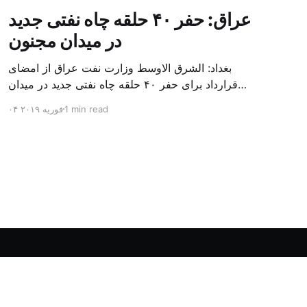
عراق: حفر ۴۰ حلقه چاه نفتی جدید
در میدان مجنون
بغداد: الشرق الاوسط وزارت نفت عراق از امضای
قرارداد برای حفر ۴۰ حلقه چاه نفتی جدید در میدان
بزرگ مجنون در استان بصره (جنوب) خبر داد. باسم
1 min read
۰۴ فوریه ۲۰۱۹
محمد خضیر مدعامل شرکت حفاری عراق روز یکشنبه
در نشست خبری گفت: سقف زمانی برای تولید ۲۴
ماهه است و به ۴۵۰ هزار بشکه از میدان مجنون می
[…]
Powered by Ghost