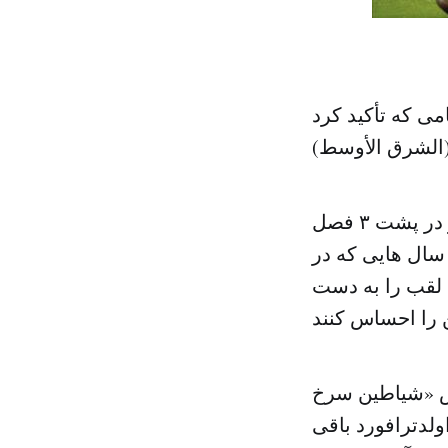
امی که تأکید کرد
 (الشرق الأوسط)
خوزه مورینیو، مربی پرتغالی باشگاه منچستر یونایتد انگلیس، گفت که او در پشت ۳ فصل
 سال هایی که در
 لقب را به دست
زش «شیاطین سرخ
لدترافورد باقی