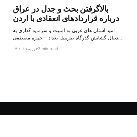
بالاگرفتن بحث و جدل در عراق
درباره قراردادهای انعقادی با اردن
امید استان های غربی به امنیت و سرمایه گذاری به
دنبال گشایش گذرگاه طریبیل بغداد – حمزه مصطفی
یک روز بیشتر از اعلام خبر گشایش گذرگاه مرزی
3 min read
۰۴ فوریه ۲۰۱۹
طریبیل توسط عادل عبد المهدی نخست وزیر عراق و
عمر الرزاز همتای اردنی اش نگذشته بود که ده ها
کامیون روز یکشنبه (۳ فوریه) از اردن از این […]
Sign up