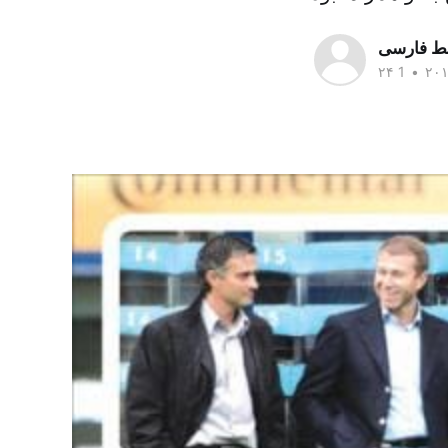
سط فارسی
•