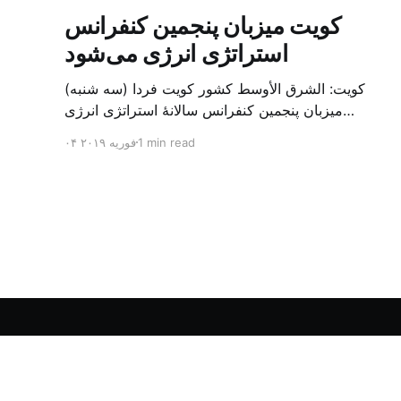
کویت میزبان پنجمین کنفرانس
استراتژی انرژی می‌شود
کویت: الشرق الأوسط کشور کویت فردا (سه شنبه)
میزبان پنجمین کنفرانس سالانهٔ استراتژی انرژی
کشورهای شورای همکاری خلیج می‌شود. به گزارش
1 min read
۰۴ فوریه ۲۰۱۹
الشرق الاوسط، حدود ۳۰۰ متخصص از شرکت‌های
جهانی نفت و گاز در این کنفرانس شرکت خواهند کرد.
سازمان نفت کویت روز گذشته طی بیانیه‌ای اعلام کرد
که میزبان این کنفرانس به سرپرس
الشرق الأوسط - آرشیو فارسی
© ۲۰۲۶