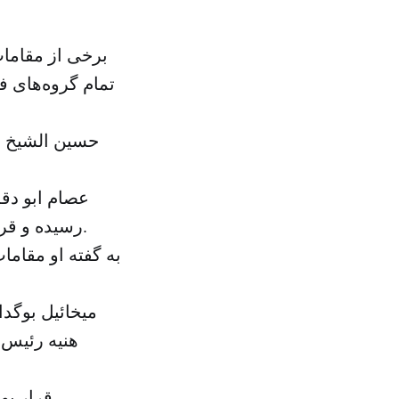
برخی از مقاما
تمام گروه‌های 
حسین الشیخ ع
عصام ابو دقه
رسیده و قرار است ۱۳ و ۱۴ ماه آتی میلادی(۲۴ و ۲۵ بهمن) این نشست برگزار شود.
به گفته او مقام
میخائیل بوگدا
هنیه رئیس 