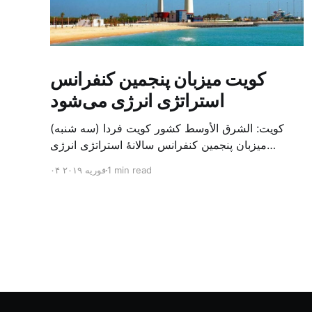
کویت میزبان پنجمین کنفرانس
استراتژی انرژی می‌شود
کویت: الشرق الأوسط کشور کویت فردا (سه شنبه)
میزبان پنجمین کنفرانس سالانهٔ استراتژی انرژی
کشورهای شورای همکاری خلیج می‌شود. به گزارش
1 min read
۰۴ فوریه ۲۰۱۹
الشرق الاوسط، حدود ۳۰۰ متخصص از شرکت‌های
جهانی نفت و گاز در این کنفرانس شرکت خواهند کرد.
سازمان نفت کویت روز گذشته طی بیانیه‌ای اعلام کرد
که میزبان این کنفرانس به سرپرس