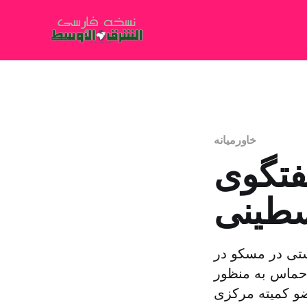
خاورمیانه
فتگوی
سطینی
ستی در مسکو در
حماس به منظور
و کمیته مرکزی