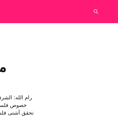
م
رام الله: الش
خصوص فلسطین
تحقق آشتی فلسط