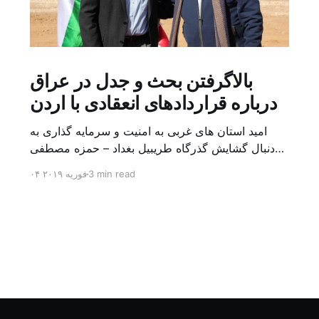
بالاگرفتن بحث و جدل در عراق
درباره قراردادهای انعقادی با اردن
امید استان های غربی به امنیت و سرمایه گذاری به
دنبال گشایش گذرگاه طریبیل بغداد – حمزه مصطفی
یک روز بیشتر از اعلام خبر گشایش گذرگاه مرزی
3 min read
۰۴ فوریه ۲۰۱۹
طریبیل توسط عادل عبد المهدی نخست وزیر عراق و
عمر الرزاز همتای اردنی اش نگذشته بود که ده ها
کامیون روز یکشنبه (۳ فوریه) از اردن از این […]