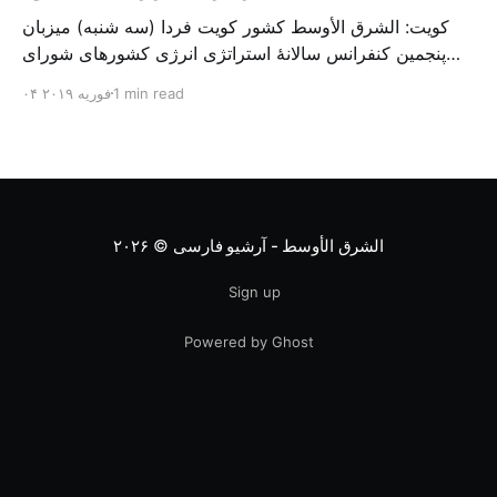
کویت: الشرق الأوسط کشور کویت فردا (سه شنبه) میزبان
پنجمین کنفرانس سالانهٔ استراتژی انرژی کشورهای شورای
همکاری خلیج می‌شود. به گزارش الشرق الاوسط، حدود ۳۰۰
1 min read
۰۴ فوریه ۲۰۱۹
متخصص از شرکت‌های جهانی نفت و گاز در این کنفرانس
شرکت خواهند کرد. سازمان نفت کویت روز گذشته طی
بیانیه‌ای اعلام کرد که میزبان این کنفرانس به سرپرس
الشرق الأوسط - آرشیو فارسی
© ۲۰۲۶
Sign up
Powered by Ghost