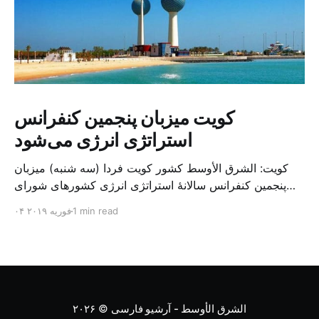
کویت میزبان پنجمین کنفرانس
استراتژی انرژی می‌شود
کویت: الشرق الأوسط کشور کویت فردا (سه شنبه) میزبان
پنجمین کنفرانس سالانهٔ استراتژی انرژی کشورهای شورای
همکاری خلیج می‌شود. به گزارش الشرق الاوسط، حدود ۳۰۰
1 min read
۰۴ فوریه ۲۰۱۹
متخصص از شرکت‌های جهانی نفت و گاز در این کنفرانس
شرکت خواهند کرد. سازمان نفت کویت روز گذشته طی
بیانیه‌ای اعلام کرد که میزبان این کنفرانس به سرپرس
الشرق الأوسط - آرشیو فارسی
© ۲۰۲۶