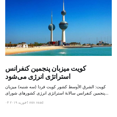
کویت میزبان پنجمین کنفرانس
استراتژی انرژی می‌شود
کویت: الشرق الأوسط کشور کویت فردا (سه شنبه) میزبان
پنجمین کنفرانس سالانهٔ استراتژی انرژی کشورهای شورای
همکاری خلیج می‌شود. به گزارش الشرق الاوسط، حدود ۳۰۰
1 min read
۰۴ فوریه ۲۰۱۹
متخصص از شرکت‌های جهانی نفت و گاز در این کنفرانس
شرکت خواهند کرد. سازمان نفت کویت روز گذشته طی