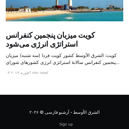
کویت میزبان پنجمین کنفرانس
استراتژی انرژی می‌شود
کویت: الشرق الأوسط کشور کویت فردا (سه شنبه) میزبان
پنجمین کنفرانس سالانهٔ استراتژی انرژی کشورهای شورای
همکاری خلیج می‌شود. به گزارش الشرق الاوسط، حدود ۳۰۰
1 min read
۰۴ فوریه ۲۰۱۹
متخصص از شرکت‌های جهانی نفت و گاز در این کنفرانس
شرکت خواهند کرد. سازمان نفت کویت روز گذشته طی
بیانیه‌ای اعلام کرد که میزبان این کنفرانس به سرپرس
الشرق الأوسط - آرشیو فارسی
© ۲۰۲۶
Sign up