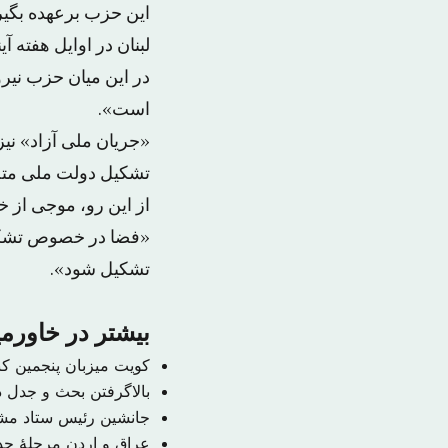
این حزب برعهده بگیر
لبنان در اوایل هفته آی
در این میان حزب نیر
است».
«جریان ملی آزاد» نی
تشکیل دولت ملی متحد
از این رو، موجی از 
«فضا در خصوص تشکی
تشکیل شود».
بیشتر در خاورمی
کویت میزبان پنجمین ک
بالاگرفتن بحث و جدل در
جانشین رئیس ستاد م
عراق و اردن مرحلهٔ جدی