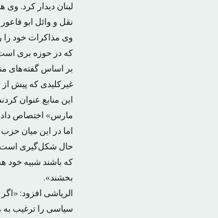
لبنان دیدار کرد. وی
نقل و وائل ابو فاعور 
وی مذاکرات خود را ر
که در حوزه بری است، 
بر اساس گفته‌های من
غیرکلیدی که پیش از ا
مارس» اختصاص داده‌ش
اما در این میان حزب 
حال شکل‌گیری است. م
که باشند شبیه خود ه
بخشند».
الریاشی افزود: «اگر د
سیاسی را ترغیب به م