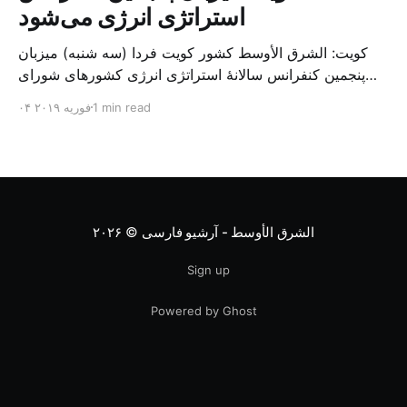
استراتژی انرژی می‌شود
کویت: الشرق الأوسط کشور کویت فردا (سه شنبه) میزبان
پنجمین کنفرانس سالانهٔ استراتژی انرژی کشورهای شورای
همکاری خلیج می‌شود. به گزارش الشرق الاوسط، حدود ۳۰۰
1 min read
۰۴ فوریه ۲۰۱۹
متخصص از شرکت‌های جهانی نفت و گاز در این کنفرانس
شرکت خواهند کرد. سازمان نفت کویت روز گذشته طی
بیانیه‌ای اعلام کرد که میزبان این کنفرانس به سرپرس
الشرق الأوسط - آرشیو فارسی
© ۲۰۲۶
Sign up
Powered by Ghost