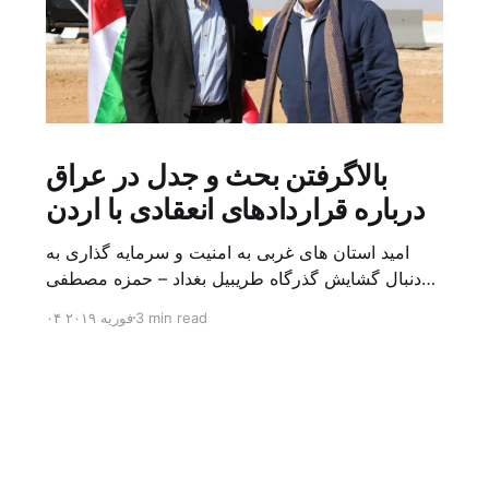
بالاگرفتن بحث و جدل در عراق
درباره قراردادهای انعقادی با اردن
امید استان های غربی به امنیت و سرمایه گذاری به
دنبال گشایش گذرگاه طریبیل بغداد – حمزه مصطفی
یک روز بیشتر از اعلام خبر گشایش گذرگاه مرزی
3 min read
۰۴ فوریه ۲۰۱۹
طریبیل توسط عادل عبد المهدی نخست وزیر عراق و
عمر الرزاز همتای اردنی اش نگذشته بود که ده ها
کامیون روز یکشنبه (۳ فوریه) از اردن از این […]