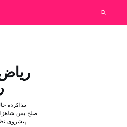
ریاض:
ر
مذاکرده خال
صلح یمن شاهزاد
پیشروی نظا