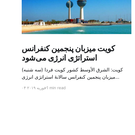
کویت میزبان پنجمین کنفرانس
استراتژی انرژی می‌شود
کویت: الشرق الأوسط کشور کویت فردا (سه شنبه)
میزبان پنجمین کنفرانس سالانهٔ استراتژی انرژی
کشورهای شورای همکاری خلیج می‌شود. به گزارش
1 min read
۰۴ فوریه ۲۰۱۹
الشرق الاوسط، حدود ۳۰۰ متخصص از شرکت‌های
جهانی نفت و گاز در این کنفرانس شرکت خواهند کرد.
سازمان نفت کویت روز گذشته طی بیانیه‌ای اعلام کرد
که میزبان این کنفرانس به سرپرس