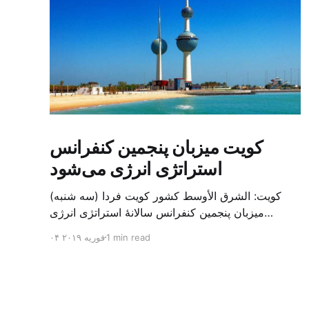
کویت میزبان پنجمین کنفرانس
استراتژی انرژی می‌شود
کویت: الشرق الأوسط کشور کویت فردا (سه شنبه)
میزبان پنجمین کنفرانس سالانهٔ استراتژی انرژی
کشورهای شورای همکاری خلیج می‌شود. به گزارش
1 min read
۰۴ فوریه ۲۰۱۹
الشرق الاوسط، حدود ۳۰۰ متخصص از شرکت‌های
جهانی نفت و گاز در این کنفرانس شرکت خواهند کرد.
سازمان نفت کویت روز گذشته طی بیانیه‌ای اعلام کرد
که میزبان این کنفرانس به سرپرس