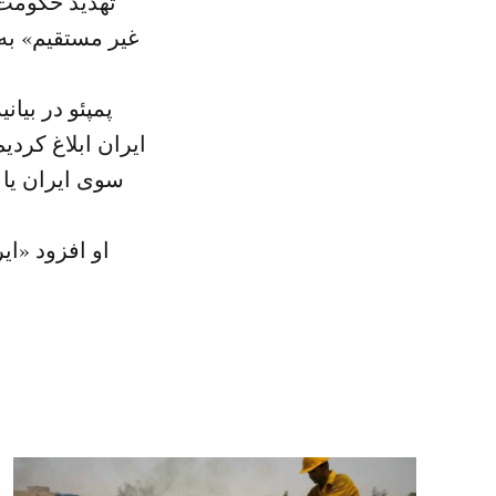
تهدید حکومت ا
غیر مستقیم» به
پمپئو در بی
ایران ابلاغ کرد
سوی ایران یا 
او افزود «ای