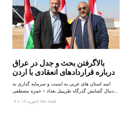
بالاگرفتن بحث و جدل در عراق
درباره قراردادهای انعقادی با اردن
امید استان های غربی به امنیت و سرمایه گذاری به
دنبال گشایش گذرگاه طریبیل بغداد – حمزه مصطفی
یک روز بیشتر از اعلام خبر گشایش گذرگاه مرزی
3 min read
۰۴ فوریه ۲۰۱۹
طریبیل توسط عادل عبد المهدی نخست وزیر عراق و
عمر الرزاز همتای اردنی اش نگذشته بود که ده ها
کامیون روز یکشنبه (۳ فوریه) از اردن از این […]