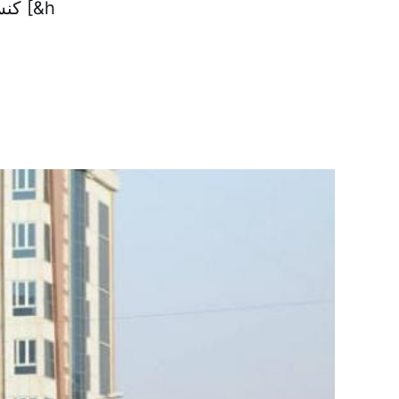
کنسولگری این کشور از بصره و هشدار به شهروندان آمریکایی از سفر به [&h