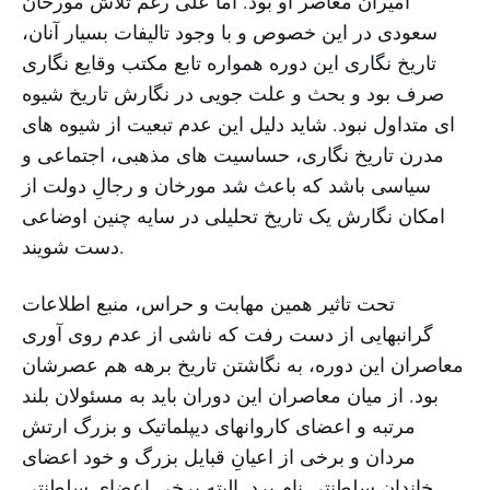
امیران معاصر او بود. اما علی رغم تلاش مورخان
سعودی در این خصوص و با وجود تالیفات بسیار آنان،
تاریخ نگاری این دوره همواره تابع مکتب وقایع نگاری
صرف بود و بحث و علت جویی در نگارش تاریخ شیوه
ای متداول نبود. شاید دلیل این عدم تبعیت از شیوه های
مدرن تاریخ نگاری، حساسیت های مذهبی، اجتماعی و
سیاسی باشد که باعث شد مورخان و رجالِ دولت از
امکان نگارش یک تاریخ تحلیلی در سایه چنین اوضاعی
دست شویند.
تحت تاثیر همین مهابت و حراس، منبع اطلاعات
گرانبهایی از دست رفت که ناشی از عدم روی آوری
معاصران این دوره، به نگاشتن تاریخ برهه هم عصرشان
بود. از میان معاصران این دوران باید به مسئولان بلند
مرتبه و اعضای کاروانهای دیپلماتیک و بزرگ ارتش
مردان و برخی از اعیانِ قبایل بزرگ و خود اعضای
خاندان سلطنتی نام برد. البته برخی اعضای سلطنتی