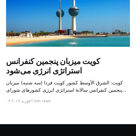
کویت میزبان پنجمین کنفرانس
استراتژی انرژی می‌شود
کویت: الشرق الأوسط کشور کویت فردا (سه شنبه) میزبان
پنجمین کنفرانس سالانهٔ استراتژی انرژی کشورهای شورای
همکاری خلیج می‌شود. به گزارش الشرق الاوسط، حدود ۳۰۰
1 min read
۰۴ فوریه ۲۰۱۹
متخصص از شرکت‌های جهانی نفت و گاز در این کنفرانس
شرکت خواهند کرد. سازمان نفت کویت روز گذشته طی
بیانیه‌ای اعلام کرد که میزبان این کنفرانس به سرپرس