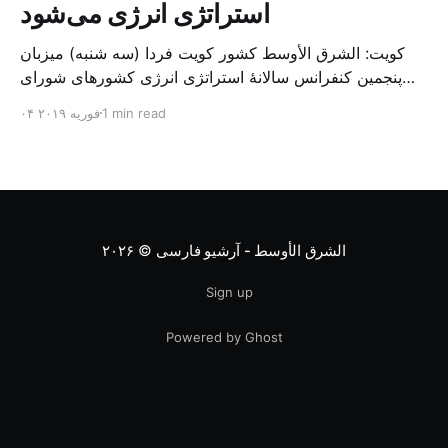
استراتژی انرژی می‌شود
کویت: الشرق الأوسط کشور کویت فردا (سه شنبه) میزبان
پنجمین کنفرانس سالانهٔ استراتژی انرژی کشورهای شورای
همکاری خلیج می‌شود. به گزارش الشرق الاوسط، حدود ۳۰۰
1 min read
۰۴ فوریه ۲۰۱۹
متخصص از شرکت‌های جهانی نفت و گاز در این کنفرانس
شرکت خواهند کرد. سازمان نفت کویت روز گذشته طی
بیانیه‌ای اعلام کرد که میزبان این کنفرانس به سرپرس
الشرق الأوسط - آرشیو فارسی
© ۲۰۲۶
Sign up
Powered by Ghost