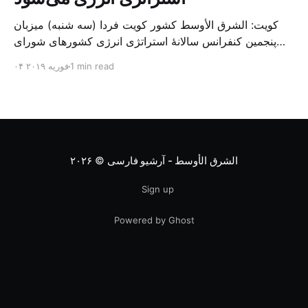
کویت: الشرق الأوسط کشور کویت فردا (سه شنبه) میزبان
پنجمین کنفرانس سالانهٔ استراتژی انرژی کشورهای شورای
همکاری خلیج می‌شود. به گزارش الشرق الاوسط، حدود ۳۰۰
1 min read
۰۴ فوریه ۲۰۱۹
متخصص از شرکت‌های جهانی نفت و گاز در این کنفرانس
شرکت خواهند کرد. سازمان نفت کویت روز گذشته طی
بیانیه‌ای اعلام کرد که میزبان این کنفرانس به سرپرس
الشرق الأوسط - آرشیو فارسی
© ۲۰۲۶
Sign up
Powered by Ghost