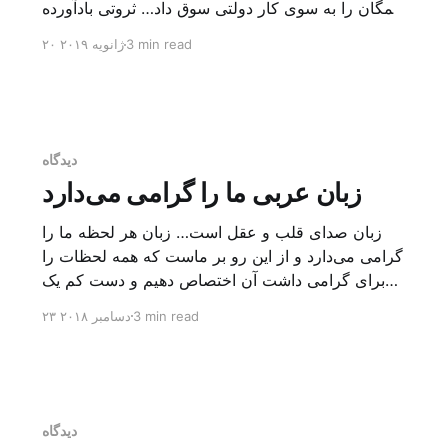
همگان را به سوی کار دولتی سوق داد… ثروتی بادآورده
از اعماق زمین لیبی در سال ۱۹۵۱ تحت عنوان پادشاهی
3 min read
۲۰ ژانویه ۲۰۱۹
متحد لیبی به استقلال رسید و ادریس سنوسی به‌عنوان
پادشاه کشور تاج‌گذاری کرد. دولتی متحد که از […
دیدگاه
زبان عربی ما را گرامی می‌دارد
زبان صدای قلب و عقل است… زبان هر لحظه ما را
گرامی می‌دارد و از این رو بر ماست که همه لحظات را
برای گرامی داشت آن اختصاص دهیم و دست کم یک
ماه را برای این کار در نظر گیریم روز ۱۸ دسامبر روز
3 min read
۲۳ دسامبر ۲۰۱۸
گرامی‌داشت زبان عربی است. در سال ۱۹۷۳ جمعیت
عمومی سازمان […]
دیدگاه