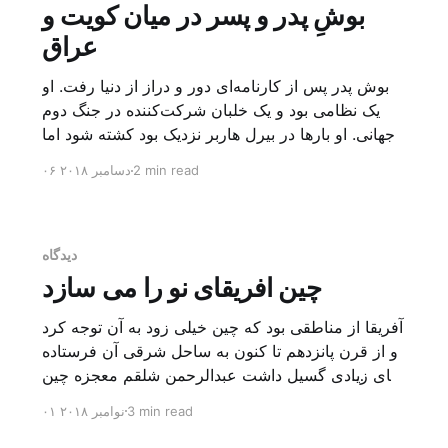
بوشِ پدر و پسر در میان کویت و
عراق
بوش پدر پس از کارنامه‌ای دور و دراز از دنیا رفت. او
یک نظامی بود و یک خلبان شرکت‌کننده در جنگ دوم
جهانی. او بارها در بیرل هاربر نزدیک بود کشته شود اما
معجزه‌وار جان سالم به در برد و در میان نبردهای آنجا
2 min read
۰۶ دسامبر ۲۰۱۸
از معدود نجات‌یافتگان بود. همین تجربه در ذهن او تا ابد
[…]
دیدگاه
چین افریقای نو را می سازد
آفریقا از مناطقی بود که چین خیلی زود به آن توجه کرد
و از قرن پانزدهم تا کنون به ساحل شرقی آن فرستاده
های زیادی گسیل داشت عبدالرحمن شلقم معجزه چین
رویه های زیادی از نظر داخلی و خارجی دارد. راه هزار
3 min read
۰۱ نوامبر ۲۰۱۸
فرسخی آن در سیاست و اقتصاد و سلاح و علم و
مدیریت خانواده […]