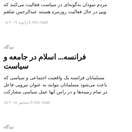
مردم سودان به‌گونه‌ای در سیاست فعالیت می‌کنند که
گویی در حال فعالیت روزمره هستند عبدالرحمن شلقم
مصر دهش نیل است و سودان روح و کالبد و عقل نیل.
3 min read
۰۵ ژانویه ۲۰۱۹
رمان‌نویس فقید، الطیب الصالح، درخت تنومندی بود که
با آب روان نیل می‌نگاشت. روح آن بود و خون […]
دیدگاه
فرانسه… اسلام در جامعه و
سیاست
مسلمانان فرانسه یک واقعیت اجتماعی و سیاسی که
باعث می‌شود مسلمانان بتوانند به عنوان نیرویی فاعل
در تمام زمینه‌ها و در راس آنها عمل سیاسی مشارکت
کنند فرانسه شش میلیون مسلمان دارد. این تعداد زیاد
3 min read
۱۵ دسامبر ۲۰۱۸
در شرایط مختلف به فرانسه مهاجرت کردند و برخی
زمانی به فرانسه رفتند که آن کشور یک امپراتوری
استعماری بزرگی [
دیدگاه