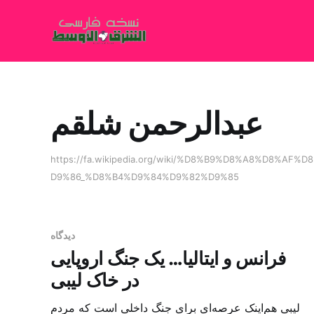
عبدالرحمن شلقم
https://fa.wikipedia.org/wiki/%D8%B9%D8%A8%D8%
D9%86_%D8%B4%D9%84%D9%82%D9%85
دیدگاه
فرانس و ایتالیا… یک جنگ اروپایی
در خاک لیبی
لیبی هم‌اینک عرصه‌ای برای جنگ داخلی است که مردم