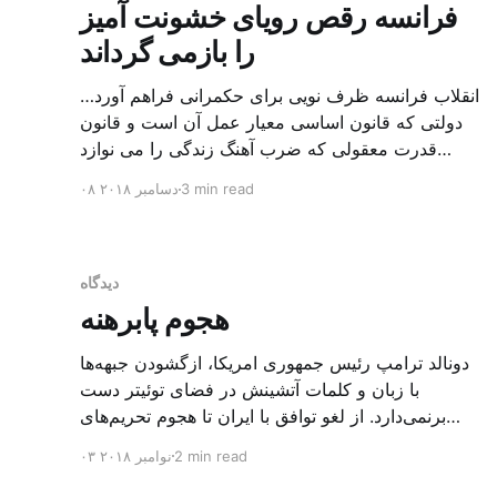
فرانسه رقص رویای خشونت آمیز
را بازمی گرداند
انقلاب فرانسه ظرف نویی برای حکمرانی فراهم آورد…
دولتی که قانون اساسی معیار عمل آن است و قانون
قدرت معقولی که ضرب آهنگ زندگی را می نوازد
عبدالرحمن شلغم انفجار خشمگین در فرانسه، علی
3 min read
۰۸ دسامبر ۲۰۱۸
رغم توقفِ آغاز، می چرخد. انفجاری که مقیاس ویژه
خود دارد: مقیاس ریشتر اما از نوع بشری. آیا ژان ژاک
روسو […]
دیدگاه
هجوم پابرهنه
دونالد ترامپ رئیس جمهوری امریکا، ازگشودن جبهه‌ها
با زبان و کلمات آتشینش در فضای توئیتر دست
برنمی‌دارد. از لغو توافق با ایران تا هجوم تحریم‌های
-هوشمند- به متحدان و مخالفان. و به صدادرآوردن
2 min read
۰۳ نوامبر ۲۰۱۸
آژیرخطر در باره توافق تسلیحات اتمی با روسیه. جنگ
جدیدش امروز از دوران آتش درامریکا می‌آید، یعنی