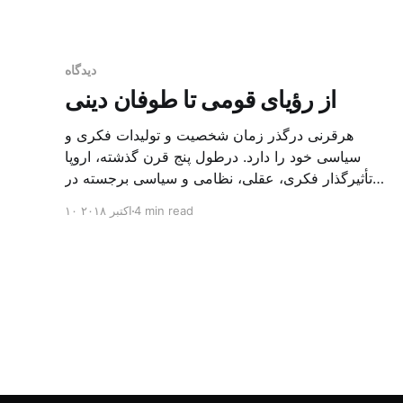
هفته انتخابات م
دیدگاه
از رؤیای قومی تا طوفان دینی
هرقرنی درگذر زمان شخصیت و تولیدات فکری و
سیاسی خود را دارد. درطول پنج قرن گذشته، اروپا
تأثیرگذار فکری، عقلی، نظامی و سیاسی برجسته در
سطح جهان بود. از نهضت روشنگری تا پیشروی
4 min read
۱۰ اکتبر ۲۰۱۸
استعماری و ترویج زبان‌ها و ادیان خود درمناطق وسیعی
ازجهان و جنگ‌هایی که میان کشورهای اروپایی درخود
قاره یا بیرون از آن [&hellip