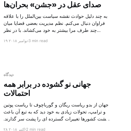
صدای عقل در «جشن» بحران‌ها
به چند دلیل حوادث نقشه سیاست بین‌الملل را با علاقه
فراوان دنبال می‌کنم. نظم مدیریت بعضی قضایا میان
چند طرف مرا بیشتر به خود می‌کشاند. با در نظر
گرفتن تفاوت‌های طبیعی نظام‌هایی که بر کشورها
3 min read
۱۹ نوامبر ۲۰۱۸
حکمرانی می‌کنند و قدرت هر کیانی از جهت اقتصادی و
نظامی، گاهی منافع‌شان یکدیگر را قطع می‌کنند و گاهی
اهداف‌شان [
دیدگاه
جهانی نو گشوده در برابر همه
احتمالات
جهان از بدو ریاست ریگان و گورباچوف تا ریاست پوتین
و ترامپ، تحولات زیادی به خود دید که به تبع آن باعث
گشت کشورها تغییرات گسترده ای را پشت سر گذارند.
شوروی از هم پاشید و بلوک کمونیستی از هم گسیخت.
2 min read
۲۸ اکتبر ۲۰۱۸