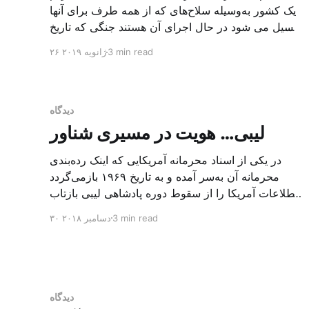
یک کشور به‌وسیله سلاح‌های که از همه طرف برای آنها
گسیل می شود در حال اجرای آن هستند جنگی که تاریخ
و جغرافیا و طمع بیگانه در آن به‌هم می‌پیچند
3 min read
۲۶ ژانویه ۲۰۱۹
عبدالرحمن شلقم هنگامی که دو دولت اروپایی بر سر
یک دولت کوچک، یعنی لیبی، می‌جنگند آیا […]
دیدگاه
لیبی… هویت در مسیری شناور
در یکی از اسناد محرمانه آمریکایی که اینک رده‌بندی
محرمانه آن به‌سر آمده و به تاریخ ۱۹۶۹ بازمی‌گردد
اطلاعات آمریکا را از سقوط دوره پادشاهی لیبی بازتاب
می‌دهد. این سند رسمی به¬درخواست کسینجر برای
3 min read
۳۰ دسامبر ۲۰۱۸
ارزیابی دلیل سقوط سریع پادشاهی در لیبی که به
ریچارد نیسکون ارائه می‌شود نوشته شده بود. در این
سند تفسیر و
دیدگاه