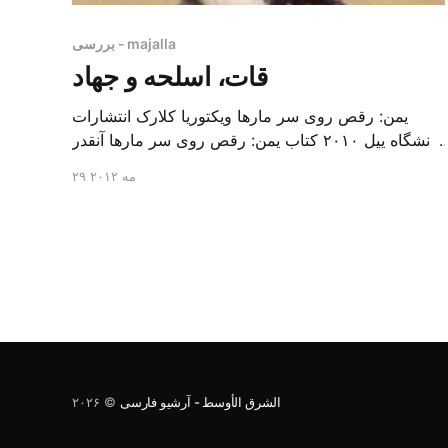
بررسی - majalla
قات، اسلحه و جهاد
یمن: رقص روی سر مارها ویکتوریا کلارک انتشارات
دانشگاه ییل ۲۰۱۰ کتاب یمن: رقص روی سر مارها آنقدر
جالب است که اگر شروع به خواندن آن کنید برای تمام
۲۹ مه ۲۰۱۲
کردن آن تا صبح بیدار خواهید ماند. ویکتوریا کلارک،
نویسنده بریتانیایی آن که در صنعا متولد شده است، یک
مسئله ریاضیاتی غیرقابل حل توسط افکار غربی […]
الشرق الأوسط - آرشیو فارسی
© ۲۰۲۶