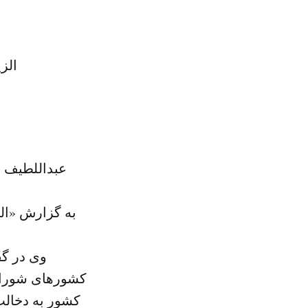
الز
عبداللطیف ا
به گزارش «ال
وی در گف
کشورهای شورای 
کشور به دخالت