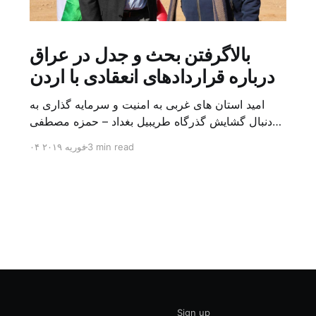
بالاگرفتن بحث و جدل در عراق
درباره قراردادهای انعقادی با اردن
امید استان های غربی به امنیت و سرمایه گذاری به
دنبال گشایش گذرگاه طریبیل بغداد – حمزه مصطفی
یک روز بیشتر از اعلام خبر گشایش گذرگاه مرزی
3 min read
۰۴ فوریه ۲۰۱۹
طریبیل توسط عادل عبد المهدی نخست وزیر عراق و
عمر الرزاز همتای اردنی اش نگذشته بود که ده ها
کامیون روز یکشنبه (۳ فوریه) از اردن از این […]
Sign up