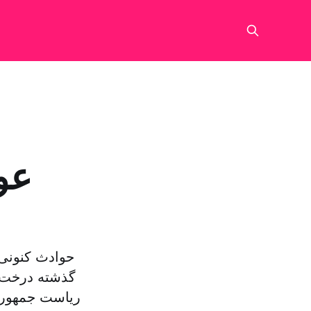
عو
حوادث کنونی 
گذشته درخت ک
ریاست جمهوری 