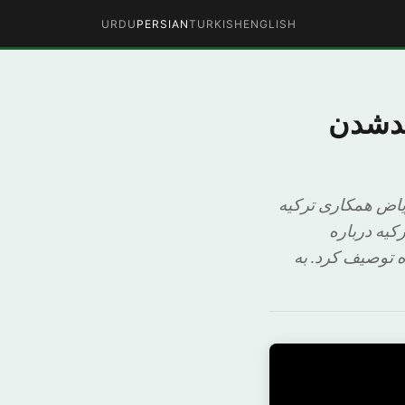
URDU
PERSIAN
TURKISH
ENGLISH
یدشدن
یاض همکاری ترکیه
یه درباره
توصیف کرد. به