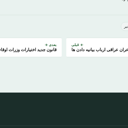
بر
← قبلی
بعدی →
ان عراقی ارباب بیانیه دادن ها
قانون جدید اختیارات وزرات اوقا