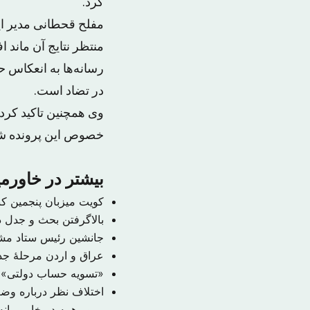
کرد.
مفلح قحطانی مدیر این
منتظر نتایج آن ماند 
رسانه‌ها به انعکاس ح
در تضاد است.
وی همچنین تاکید کرد
خصوص این پرونده ش
بیشتر در خاورمی
کویت میزبان پنجمین ک
بالاگرفتن بحث و جدل در
جانشین رئیس ستاد م
عراق و اردن مرحلهٔ جدی
«تسویه حساب دولتی» ب
اختلاف نظر درباره و
مرور همه در خاورمیان