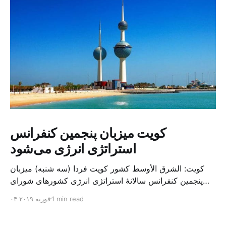
کویت میزبان پنجمین کنفرانس
استراتژی انرژی می‌شود
کویت: الشرق الأوسط کشور کویت فردا (سه شنبه) میزبان
پنجمین کنفرانس سالانهٔ استراتژی انرژی کشورهای شورای
همکاری خلیج می‌شود. به گزارش الشرق الاوسط، حدود ۳۰۰
1 min read
۰۴ فوریه ۲۰۱۹
متخصص از شرکت‌های جهانی نفت و گاز در این کنفرانس
شرکت خواهند کرد. سازمان نفت کویت روز گذشته طی