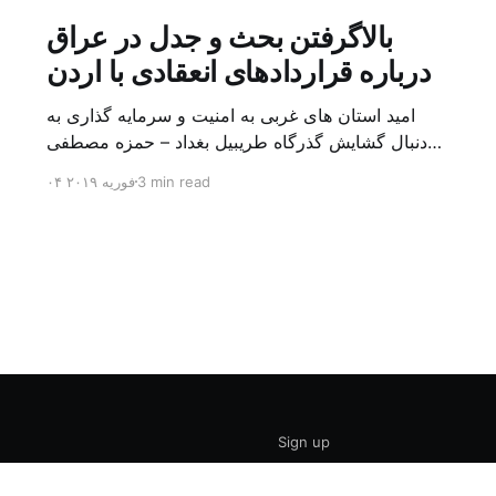
بالاگرفتن بحث و جدل در عراق
درباره قراردادهای انعقادی با اردن
امید استان های غربی به امنیت و سرمایه گذاری به
دنبال گشایش گذرگاه طریبیل بغداد – حمزه مصطفی
یک روز بیشتر از اعلام خبر گشایش گذرگاه مرزی
3 min read
۰۴ فوریه ۲۰۱۹
طریبیل توسط عادل عبد المهدی نخست وزیر عراق و
عمر الرزاز همتای اردنی اش نگذشته بود که ده ها
کامیون روز یکشنبه (۳ فوریه) از اردن از این […]
Sign up