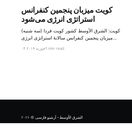
کویت میزبان پنجمین کنفرانس
استراتژی انرژی می‌شود
کویت: الشرق الأوسط کشور کویت فردا (سه شنبه)
میزبان پنجمین کنفرانس سالانهٔ استراتژی انرژی
کشورهای شورای همکاری خلیج می‌شود. به گزارش
1 min read
۰۴ فوریه ۲۰۱۹
الشرق الاوسط، حدود ۳۰۰ متخصص از شرکت‌های
جهانی نفت و گاز در این کنفرانس شرکت خواهند کرد.
سازمان نفت کویت روز گذشته طی بیانیه‌ای اعلام کرد
که میزبان این کنفرانس به سرپرس
الشرق الأوسط - آرشیو فارسی
© ۲۰۲۶