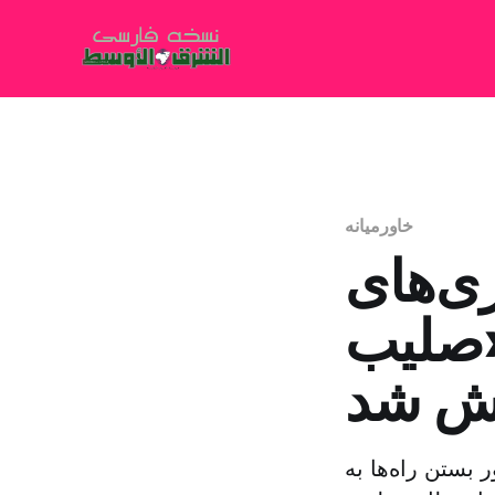
خاورمیانه
ی‌های
ید… «صلیب
بش شد
 بستن راه‌ها به