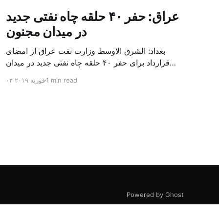
عراق: حفر ۴۰ حلقه چاه نفتی جدید
در میدان مجنون
بغداد: الشرق الاوسط وزارت نفت عراق از امضای
قرارداد برای حفر ۴۰ حلقه چاه نفتی جدید در میدان
بزرگ مجنون در استان بصره (جنوب) خبر داد. باسم
1 min read
۰۴ فوریه ۲۰۱۹
محمد خضیر مدعامل شرکت حفاری عراق روز یکشنبه
در نشست خبری گفت: سقف زمانی برای تولید ۲۴
ماهه است و به ۴۵۰ هزار بشکه از میدان مجنون می
[…]
Powered by Ghost