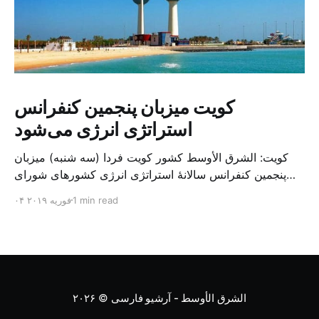
کویت میزبان پنجمین کنفرانس
استراتژی انرژی می‌شود
کویت: الشرق الأوسط کشور کویت فردا (سه شنبه) میزبان
پنجمین کنفرانس سالانهٔ استراتژی انرژی کشورهای شورای
همکاری خلیج می‌شود. به گزارش الشرق الاوسط، حدود ۳۰۰
1 min read
۰۴ فوریه ۲۰۱۹
متخصص از شرکت‌های جهانی نفت و گاز در این کنفرانس
شرکت خواهند کرد. سازمان نفت کویت روز گذشته طی
بیانیه‌ای اعلام کرد که میزبان این کنفرانس به سرپرس
الشرق الأوسط - آرشیو فارسی
© ۲۰۲۶