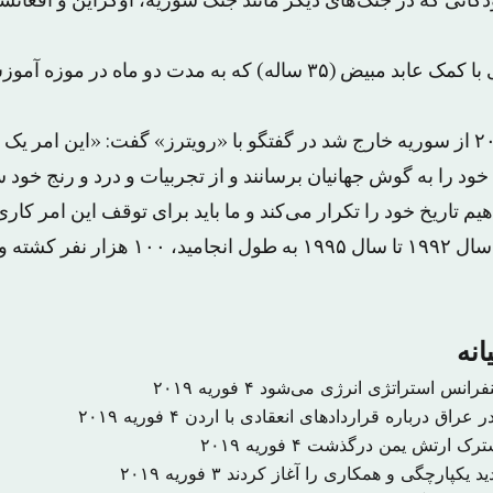
انی که در جنگ‌های دیگر مانند جنگ سوریه، اوکراین و افغانست
وسایل کودکان سوری با کمک عابد مبیض (۳۵ ساله) که به مدت دو ماه 
مبیض که در سال ۲۰۱۲ از سوریه خارج شد در گفتگو با «رویترز» گفت: «این 
 را به گوش جهانیان برسانند و از تجربیات و درد و رنج خود س
 تاریخ خود را تکرار می‌کند و ما باید برای توقف این امر کاری
در جنگ بوسنی که از سال ۱۹۹۲ تا سال ۱۹۹۵ به طو
انه
نفرانس استراتژی انرژی می‌شود
۴ فوریه ۲۰۱۹
 عراق درباره قراردادهای انعقادی با اردن
۴ فوریه ۲۰۱۹
شترک ارتش یمن درگذشت
۴ فوریه ۲۰۱۹
د یکپارچگی و همکاری را آغاز کردند
۳ فوریه ۲۰۱۹