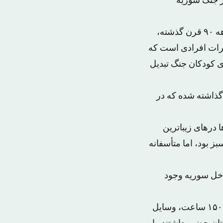
ر جنگ سوریه
خاطرات کودکی یاسمینکو خلیلوویچ بنیانگذار و مؤسس این موزه در جنگ بالکان در دهه ۹۰ قرن گذشته،
اطرات افرادی است که
ی کودکان جنگ تبدیل
گذاشته شده که در
دها درهای زیباترین
ز بود، اما متأسفانه
ر خارج و ۲٫۶ کودک آواره در داخل سوریه وجود
گروه خلیلوویچ پس از جمع‌آوری بیش از ۴۰۰۰ قطعه و مصاحبه‌های ویدیویی به مدت ۱۵۰ ساعت، وسایل