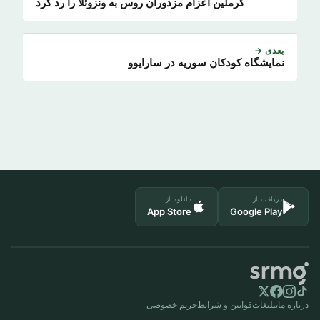
کرملین اعزام مزدوران روس به ونزوئلا را رد کرد
بعدی →
نمایشگاه کودکان سوریه در سارایوو
دریافت از
دانلود از
App Store
Google Play
درباره ما
تبلیغات
قوانین و شرایط
حریم خصوصی